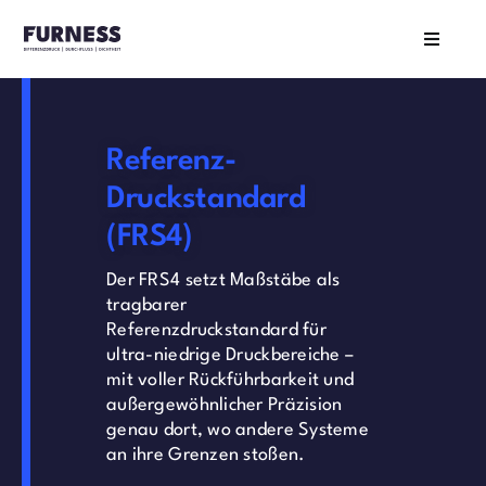
Skip
to
Toggle
content
Navigat
Who We
Referenz-
What W
Druckstandard
(FRS4)
What’s
Der FRS4 setzt Maßstäbe als
tragbarer
Get In 
Referenzdruckstandard für
ultra-niedrige Druckbereiche –
mit voller Rückführbarkeit und
außergewöhnlicher Präzision
genau dort, wo andere Systeme
an ihre Grenzen stoßen.